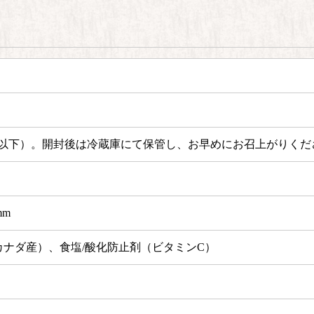
以下）。
開封後は冷蔵庫にて保管し、お早めにお召上がりくだ
mm
ナダ産）、食塩/酸化防止剤（ビタミンC）