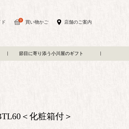
0
イド
買い物かご
店舗のご案内
節目に寄り添う小川屋のギフト
BTL60＜化粧箱付＞