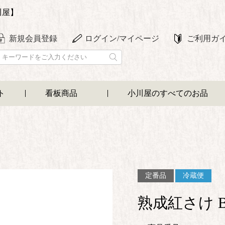
川屋】
新規会員登録
ログイン/マイページ
ご利用ガ
ト
看板商品
小川屋のすべてのお品
定番品
冷蔵便
熟成紅さけ 