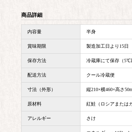
商品詳細
内容量
半身
賞味期限
製造加工日より15日
保存方法
冷蔵庫にて保存（5℃
配送方法
クール冷蔵便
寸法（外形）
縦210×横460×高さ50
原材料
紅鮭（ロシアまたはカ
アレルギー
さけ