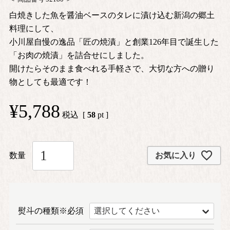
白焼きした魚を醤油ベースのタレに漬け込む新潟の郷土
料理にして、
小川屋自慢の逸品「匠の焼漬」と創業126年目で誕生した
「お肉の焼漬」を詰合せにしました。
開けたらそのまま食べれる手軽さで、大切な方への贈り
物としても最適です！
¥
5,788
税込
[
58
pt ]
お気に入り
熨斗の種類※必須