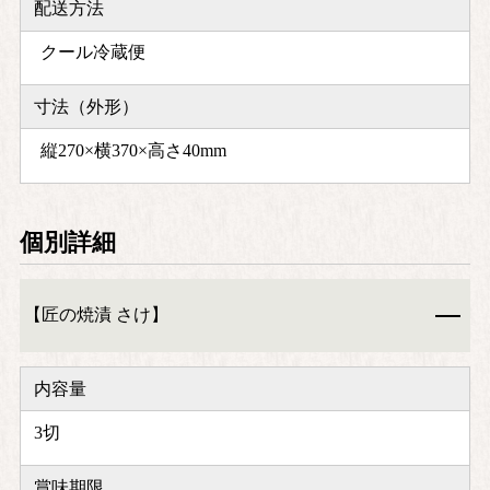
配送方法
クール冷蔵便
寸法（外形）
縦270×横370×高さ40mm
個別詳細
【匠の焼漬 さけ】
内容量
3切
賞味期限