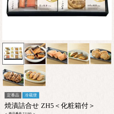
定番品
冷蔵便
焼漬詰合せ ZH5＜化粧箱付＞
商品番号
52180