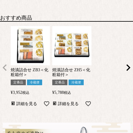
おすすめ商品
焼漬詰合せ ZB3＜化
焼漬詰合せ ZH5＜化
粧箱付＞
粧箱付＞
定番品
冷蔵便
定番品
冷蔵便
¥
3,952
¥
5,788
税込
税込
詳細を見る
詳細を見る