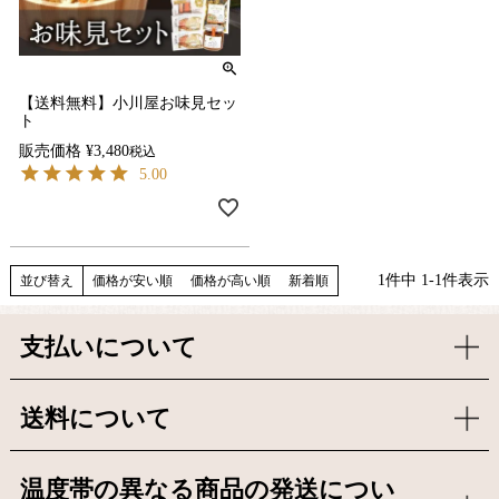
【送料無料】小川屋お味見セッ
ト
販売価格
¥
3,480
税込
5.00
1
件中
1
-
1
件表示
並び替え
価格が安い順
価格が高い順
新着順
支払いについて
送料について
温度帯の異なる商品の発送につい