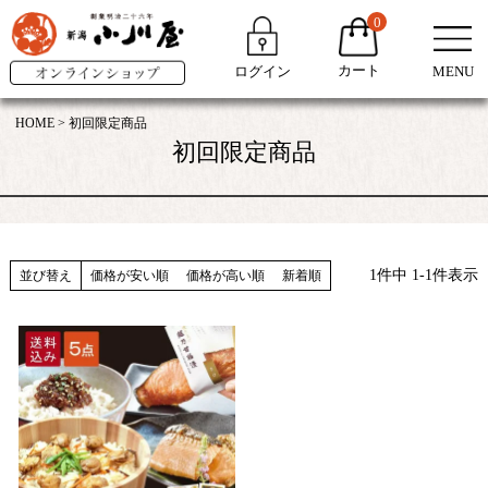
0
カート
ログイン
MENU
HOME
初回限定商品
初回限定商品
1
件中
1
-
1
件表示
並び替え
価格が安い順
価格が高い順
新着順