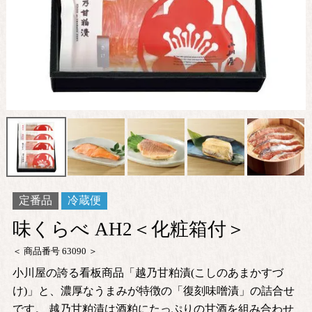
定番品
冷蔵便
味くらべ AH2＜化粧箱付＞
商品番号
63090
小川屋の誇る看板商品「越乃甘粕漬(こしのあまかすづ
け)」と、濃厚なうまみが特徴の「復刻味噌漬」の詰合せ
です。 越乃甘粕漬は酒粕にたっぷりの甘酒を組み合わせ