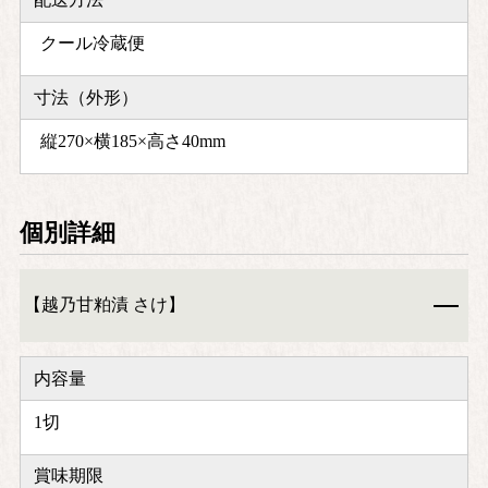
クール冷蔵便
寸法（外形）
縦270×横185×高さ40mm
個別詳細
【越乃甘粕漬 さけ】
内容量
1切
賞味期限