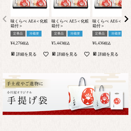
味くらべ AE4＜化粧
味くらべ AE5＜化粧
味くらべ AE6＜化粧
箱付＞
箱付＞
箱付＞
定番品
冷蔵便
定番品
冷蔵便
定番品
冷蔵便
¥
4,276
¥
5,443
¥
6,436
税込
税込
税込
詳細を見る
詳細を見る
詳細を見る