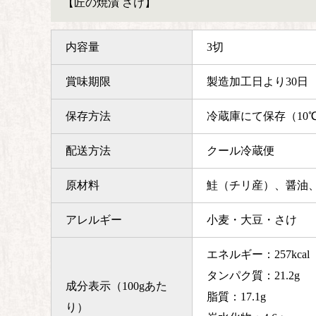
【匠の焼漬 さけ】
内容量
3切
賞味期限
製造加工日より30日
保存方法
冷蔵庫にて保存（10
配送方法
クール冷蔵便
原材料
鮭（チリ産）、醤油
アレルギー
小麦・大豆・さけ
エネルギー：257kcal
タンパク質：21.2g
成分表示（100gあた
脂質：17.1g
り）