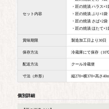
・匠の焼漬 ハラス×1
セット内容
・匠の焼漬 ぶり×1袋
・匠の焼漬 さば×2袋
・匠の焼漬 ほたて×1
賞味期限
製造加工日より30日
保存方法
冷蔵庫にて保存（10
配送方法
クール冷蔵便
寸法（外形）
縦270×横370×高さ40
個別詳細