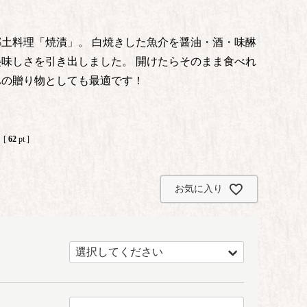
土料理「焼漬」。 白焼きした魚介を醤油・酒・味醂
味しさを引き出しました。 開けたらそのまま食べれ
への贈り物としても最適です！
[
62
pt ]
お気に入り