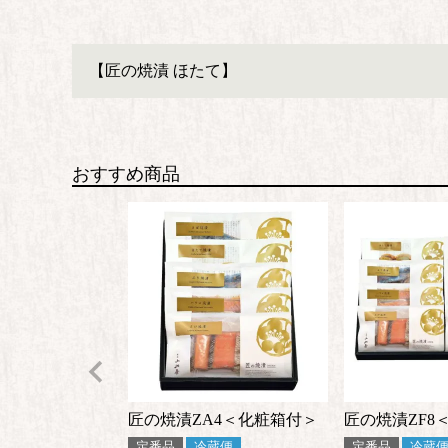
【匠の焼漬 ほたて】
おすすめ商品
匠の焼漬ZA4＜化粧箱付＞
匠の焼漬ZF8
定番品
冷蔵便
定番品
冷蔵