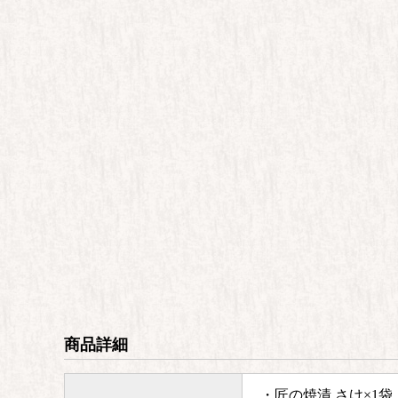
商品詳細
・匠の焼漬 さけ×1袋