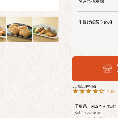
名入れ指示欄
手提げ紙袋※必須
4.00
千葉県 M.S
非公開
投稿日
2023/09/09