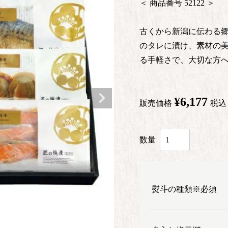
商品番号
52122
古くから新潟に伝わる郷
のタレに漬け、素材の美
る手軽さで、大切な方
¥
6,177
販売価格
税込
熨斗の種類※必須