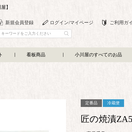
川屋】
新規会員登録
ログイン/マイページ
ご利用ガ
ト
看板商品
小川屋のすべてのお品
定番品
冷蔵便
匠の焼漬ZA