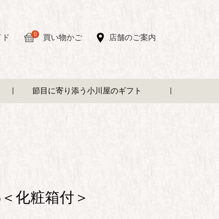
0
イド
買い物かご
店舗のご案内
節目に寄り添う小川屋のギフト
5＜化粧箱付＞