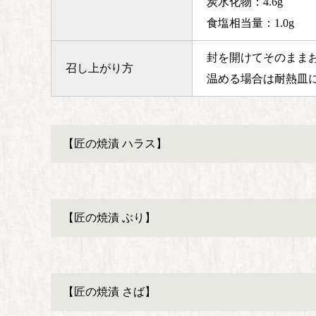
炭水化物：4.6g
食塩相当量：1.0g
封を開けてそのまま
召し上がり方
温める場合は耐熱皿
【匠の焼漬 ハラス】
【匠の焼漬 ぶり】
【匠の焼漬 さば】