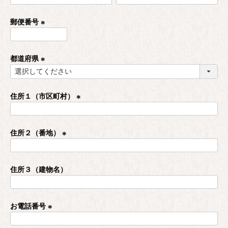
必
須
郵便番号
)
(
必
須
都道府県
)
(
必
須
住所１（市区町村）
)
(
必
須
住所２（番地）
)
(
必
須
住所３（建物名）
)
お電話番号
(