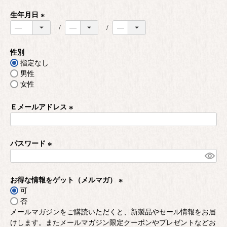
必
須
生年月日
)
(
必
須
性別
)
指定なし
男性
女性
Ｅメールアドレス
(
必
須
パスワード
)
(
必
須
お得な情報をゲット（メルマガ）
)
可
(
否
必
メールマガジンをご購読いただくと、新製品やセール情報をお届
須
けします。またメールマガジン限定クーポンやプレゼントなどお
)