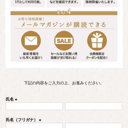
下記の内容をご入力の上、お進みください。
氏名
(
必
須
氏名（フリガナ）
)
(