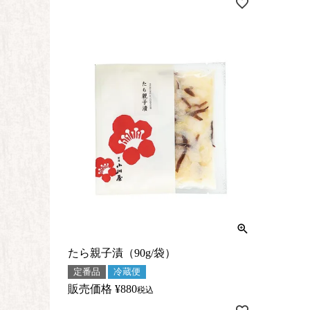
たら親子漬（90g/袋）
定番品
冷蔵便
販売価格
¥
880
税込