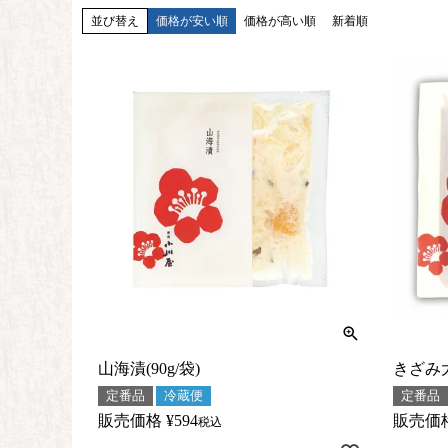
並び替え
価格が安い順
価格が高い順
新着順
山海漬(90g/袋)
きざみ大
定番品
冷蔵便
定番品
販売価格
¥
594
販売価
税込