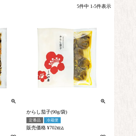
5
件中
1
-
5
件表示
からし茄子(90g/袋)
定番品
冷蔵便
販売価格
¥
702
税込