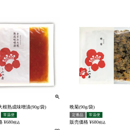
根熟成味噌漬(90g/袋)
晩菊(90g/袋)
常温便
定番品
常温便
格
¥
680
販売価格
¥
680
税込
税込