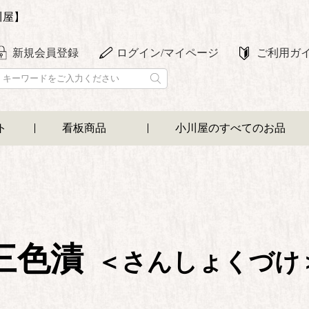
川屋】
新規会員登録
ログイン/マイページ
ご利用ガ
ト
看板商品
小川屋のすべてのお品
三色漬
＜さんしょくづけ