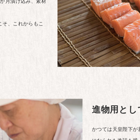
1か月漬け込み、素材
こそ、これからもこ
進物用とし
かつては天皇陛下が