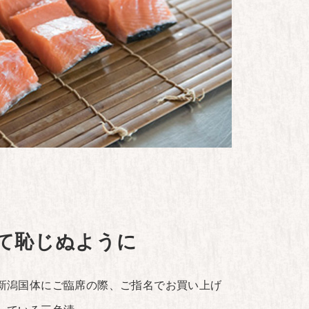
て恥じぬように
新潟国体にご臨席の際、ご指名でお買い上げ