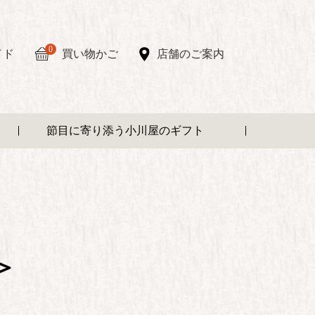
0
イド
買い物かご
店舗のご案内
節目に寄り添う小川屋のギフト
＞