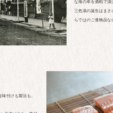
な海の幸を酒粕で漬
三色漬の誕生はまさ
らではのご進物品な
は味付けも製法も、