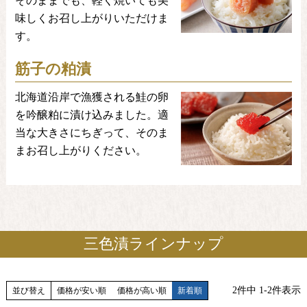
そのままでも、軽く焼いても美
味しくお召し上がりいただけま
す。
筋子の粕漬
北海道沿岸で漁獲される鮭の卵
を吟醸粕に漬け込みました。適
当な大きさにちぎって、そのま
まお召し上がりください。
三色漬ラインナップ
2
件中
1
-
2
件表示
並び替え
価格が安い順
価格が高い順
新着順