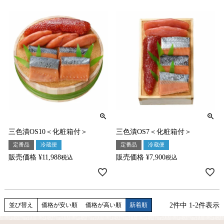
三色漬OS10＜化粧箱付＞
三色漬OS7＜化粧箱付＞
定番品
冷蔵便
定番品
冷蔵便
販売価格
¥
11,988
販売価格
¥
7,900
税込
税込
2
件中
1
-
2
件表示
並び替え
価格が安い順
価格が高い順
新着順