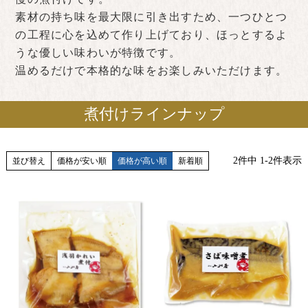
素材の持ち味を最大限に引き出すため、一つひとつ
の工程に心を込めて作り上げており、ほっとするよ
うな優しい味わいが特徴です。
温めるだけで本格的な味をお楽しみいただけます。
煮付けラインナップ
2
件中
1
-
2
件表示
並び替え
価格が安い順
価格が高い順
新着順