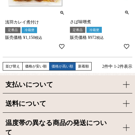
さば味噌煮
浅羽カレイ煮付け
定番品
冷蔵便
定番品
冷蔵便
販売価格
¥
972
販売価格
¥
1,150
税込
税込
2
件中
1
-
2
件表示
並び替え
価格が安い順
価格が高い順
新着順
支払いについて
送料について
温度帯の異なる商品の発送につい
て