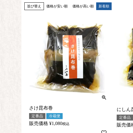
並び替え
価格が安い順
価格が高い順
新着順
さけ昆布巻
にしん
定番品
冷蔵便
定番品
販売価格
¥
1,080
税込
販売価