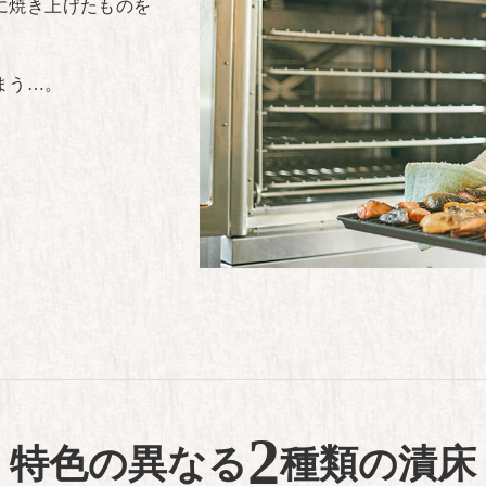
に焼き上げたものを
まう…。
2
特色の異なる
種類の漬床