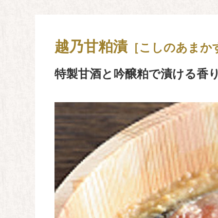
越乃甘粕漬
［こしのあまか
特製甘酒と吟醸粕で漬ける
香