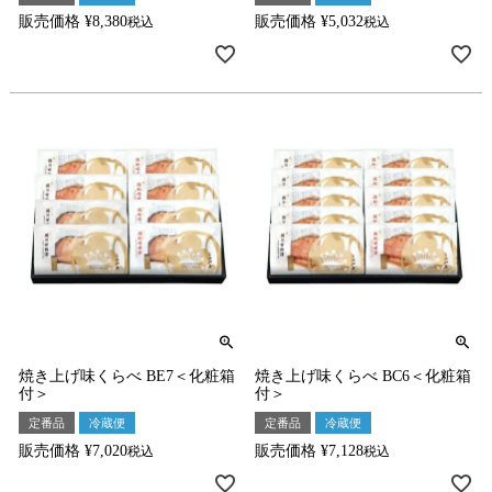
販売価格
¥
8,380
販売価格
¥
5,032
税込
税込
焼き上げ味くらべ BE7＜化粧箱
焼き上げ味くらべ BC6＜化粧箱
付＞
付＞
定番品
冷蔵便
定番品
冷蔵便
販売価格
¥
7,020
販売価格
¥
7,128
税込
税込