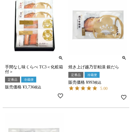
手間なし味くらべ TC3＜化粧箱
焼き上げ越乃甘粕漬 銀だら
付＞
定番品
冷蔵便
定番品
冷蔵便
販売価格
¥
993
税込
販売価格
¥
3,736
税込
5.00