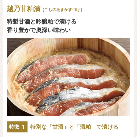
越乃甘粕漬
［こしのあまかすづけ］
特製甘酒と吟醸粕で漬ける
香り豊かで奥深い味わい
1
特別な「甘酒」と「酒粕」で漬ける
特徴