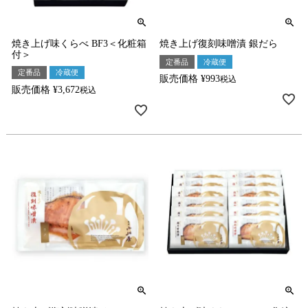
焼き上げ味くらべ BF3＜化粧箱
焼き上げ復刻味噌漬 銀だら
付＞
定番品
冷蔵便
定番品
冷蔵便
販売価格
¥
993
税込
販売価格
¥
3,672
税込