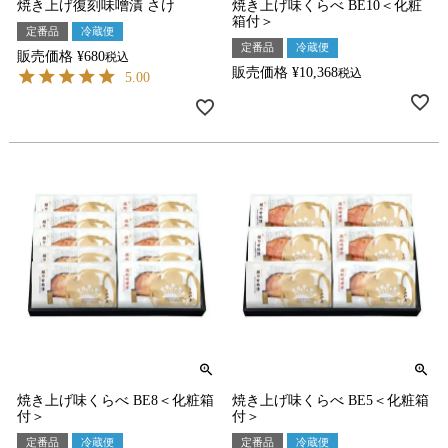
焼き上げ復刻味噌漬 さけ
焼き上げ味くらべ BE10＜化粧
箱付＞
定番品
冷蔵便
定番品
冷蔵便
販売価格
¥
680
税込
販売価格
¥
10,368
税込
5.00
焼き上げ味くらべ BE8＜化粧箱
焼き上げ味くらべ BE5＜化粧箱
付＞
付＞
定番品
冷蔵便
定番品
冷蔵便