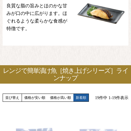
良質な脂の旨みとほのかな甘
みが口の中に広がります。ほ
ぐれるような柔らかな食感が
特徴です。
レンジで簡単漬け魚［焼き上げシリーズ］ライ
ンナップ
19
件中
1
-
19
件表示
並び替え
価格が安い順
価格が高い順
新着順