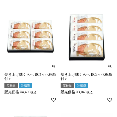
焼き上げ味くらべ BC4＜化粧箱
焼き上げ味くらべ BC3＜化粧箱
付＞
付＞
定番品
冷蔵便
定番品
冷蔵便
販売価格
¥
4,406
販売価格
¥
3,045
税込
税込