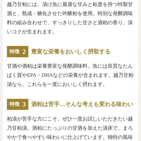
越乃甘粕には、漬け魚に最適な甘みと粘度を持つ特製甘
酒と、熟成・糖化させた吟醸粕を使用。特別な発酵調味
料の組み合わせで、すっきりした甘さと酒粕の香り、深
いコクが生まれます。
2
豊富な栄養をおいしく摂取する
特徴
甘酒や酒粕は栄養豊富な発酵調味料。魚には良質なたん
ぱく質やEPA・DHAなどの栄養が含まれます。越乃甘粕
漬なら、これらを一度においしく摂れます。
3
酒粕は苦手…そんな考えも変わる味わい
特徴
粕漬が苦手な方にこそ、ぜひ一度お試しいただきたい越
乃甘粕漬。酒粕にたっぷりの甘酒を加えた漬床で、まろ
やかで食べやすい味わいに仕上げています。独特の風味