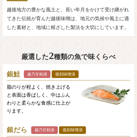
越後地方の豊かな風土と、長い年月をかけて受け継がれ
てきた伝統が育んだ越後味噌は、地元の気候や風土に適
した素材と、地域に根ざした製法を大切にしています。
2
厳選した
種類の魚で味くらべ
銀鮭
越乃甘粕漬
復刻味噌漬
脂のりが程よく、焼き上げる
と表面は香ばしく、中はふん
わりと柔らかな食感に仕上が
ります。
銀だら
越乃甘粕漬
復刻味噌漬