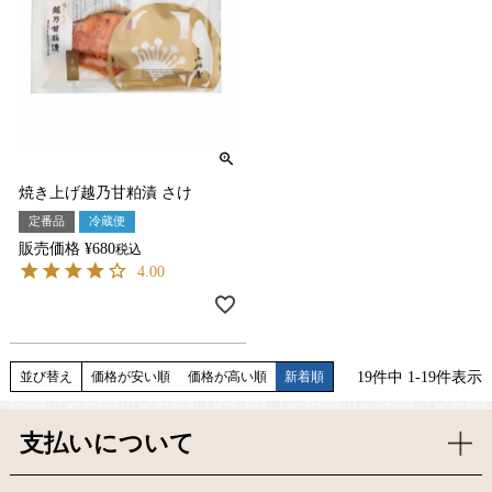
焼き上げ越乃甘粕漬 さけ
定番品
冷蔵便
販売価格
¥
680
税込
4.00
19
件中
1
-
19
件表示
並び替え
価格が安い順
価格が高い順
新着順
支払いについて