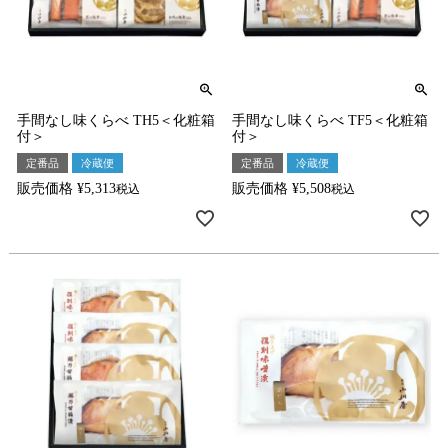
手間なし味くらべ TH5＜化粧箱
手間なし味くらべ TF5＜化粧箱
付＞
付＞
定番品
冷蔵便
定番品
冷蔵便
販売価格
¥
5,313
販売価格
¥
5,508
税込
税込