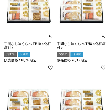
手間なし味くらべ TH10＜化粧
手間なし味くらべ TH8＜化粧箱
箱付＞
付＞
定番品
冷蔵便
定番品
冷蔵便
販売価格
¥
10,216
販売価格
¥
8,380
税込
税込