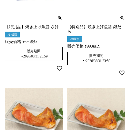
【特別品】焼き上げ魚醤 さけ
【特別品】焼き上げ魚醤 銀だ
ら
冷蔵便
冷蔵便
販売価格
¥
680
税込
販売価格
¥
993
税込
販売期間
販売期間
〜
2026/08/31 23:59
〜
2026/08/31 23:59