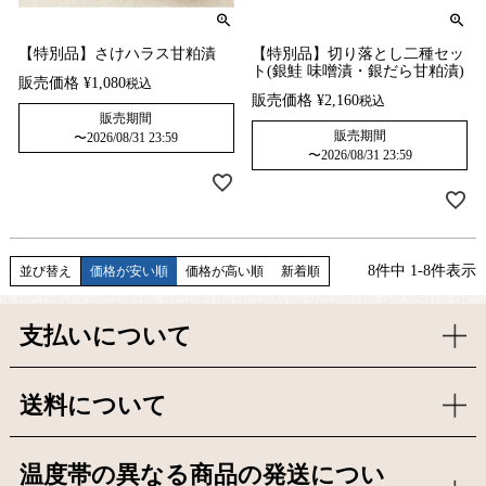
【特別品】さけハラス甘粕漬
【特別品】切り落とし二種セッ
ト(銀鮭 味噌漬・銀だら甘粕漬)
販売価格
¥
1,080
税込
販売価格
¥
2,160
税込
販売期間
販売期間
〜
2026/08/31 23:59
〜
2026/08/31 23:59
8
件中
1
-
8
件表示
並び替え
価格が安い順
価格が高い順
新着順
支払いについて
送料について
温度帯の異なる商品の発送につい