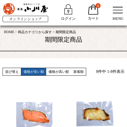
0
カート
ログイン
MENU
HOME
商品カテゴリから探す
期間限定商品
期間限定商品
8
件中
1
-
8
件表示
並び替え
価格が安い順
価格が高い順
新着順