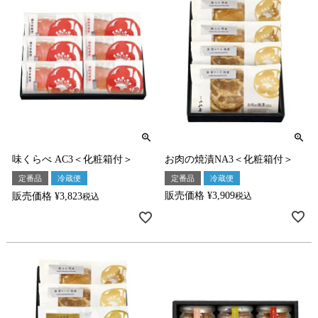
お肉の焼漬NA3＜化粧箱付＞
味くらべ AC3＜化粧箱付＞
定番品
冷蔵便
定番品
冷蔵便
販売価格
¥
3,909
販売価格
¥
3,823
税込
税込