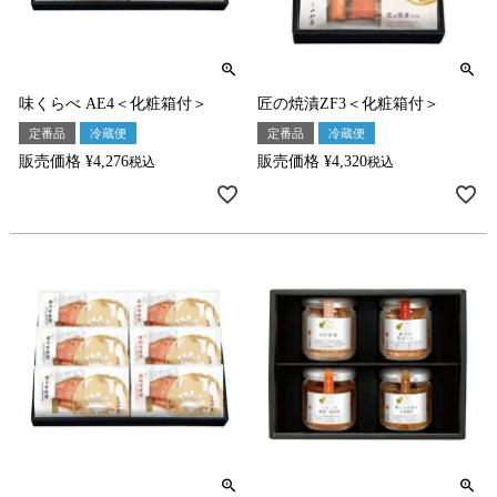
味くらべ AE4＜化粧箱付＞
匠の焼漬ZF3＜化粧箱付＞
定番品
冷蔵便
定番品
冷蔵便
販売価格
¥
4,276
販売価格
¥
4,320
税込
税込