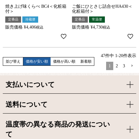
焼き上げ味くらべ BC4＜化粧箱
ご飯にひとさじ詰合せHA430＜
付＞
化粧箱付＞
定番品
冷蔵便
定番品
常温便
販売価格
¥
4,406
販売価格
¥
4,730
税込
税込
47
件中
1
-
20
件表示
並び替え
価格が安い順
価格が高い順
新着順
1
2
3
支払いについて
送料について
温度帯の異なる商品の発送につい
て