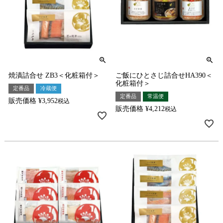
焼漬詰合せ ZB3＜化粧箱付＞
ご飯にひとさじ詰合せHA390＜
化粧箱付＞
定番品
冷蔵便
定番品
常温便
販売価格
¥
3,952
税込
販売価格
¥
4,212
税込