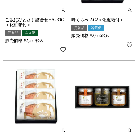
ご飯にひとさじ詰合せHA230C
味くらべ AC2＜化粧箱付＞
＜化粧箱付＞
定番品
冷蔵便
定番品
常温便
販売価格
¥
2,656
税込
販売価格
¥
2,570
税込