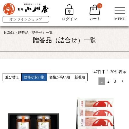
0
カート
ログイン
MENU
HOME
贈答品（詰合せ）一覧
贈答品（詰合せ）一覧
47
件中
1
-
20
件表示
並び替え
価格が安い順
価格が高い順
新着順
1
2
3