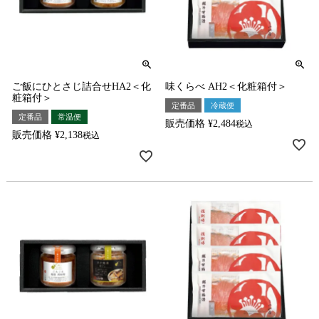
ご飯にひとさじ詰合せHA2＜化
味くらべ AH2＜化粧箱付＞
粧箱付＞
定番品
冷蔵便
定番品
常温便
販売価格
¥
2,484
税込
販売価格
¥
2,138
税込