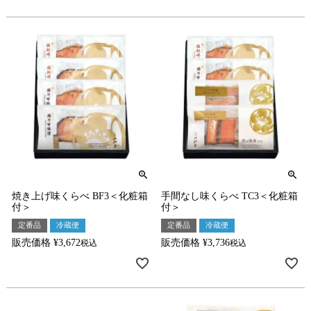
焼き上げ味くらべ BF3＜化粧箱
手間なし味くらべ TC3＜化粧箱
付＞
付＞
定番品
冷蔵便
定番品
冷蔵便
販売価格
¥
3,672
販売価格
¥
3,736
税込
税込