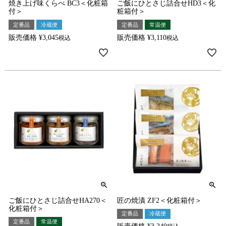
焼き上げ味くらべ BC3＜化粧箱
ご飯にひとさじ詰合せHD3＜化
付＞
粧箱付＞
定番品
冷蔵便
定番品
常温便
販売価格
¥
3,045
販売価格
¥
3,110
税込
税込
ご飯にひとさじ詰合せHA270＜
匠の焼漬 ZF2＜化粧箱付＞
化粧箱付＞
定番品
冷蔵便
定番品
常温便