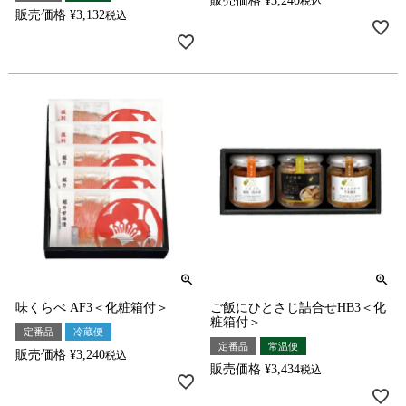
販売価格
¥
3,240
税込
販売価格
¥
3,132
税込
味くらべ AF3＜化粧箱付＞
ご飯にひとさじ詰合せHB3＜化
粧箱付＞
定番品
冷蔵便
定番品
常温便
販売価格
¥
3,240
税込
販売価格
¥
3,434
税込