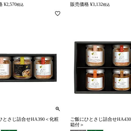
格
¥
2,570
販売価格
¥
3,132
税込
税込
ひとさじ詰合せHA390＜化粧
ご飯にひとさじ詰合せHA43
箱付＞