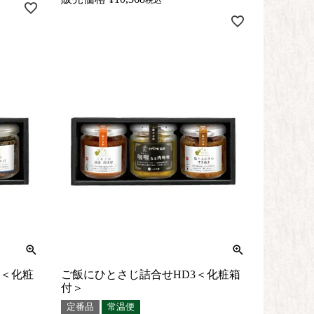
0＜化粧
ご飯にひとさじ詰合せHD3＜化粧箱
付＞
定番品
常温便