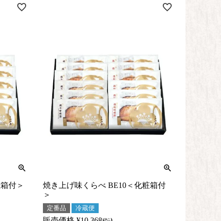
粧箱付＞
焼き上げ味くらべ BE10＜化粧箱付
＞
定番品
冷蔵便
販売価格
¥
10,368
税込