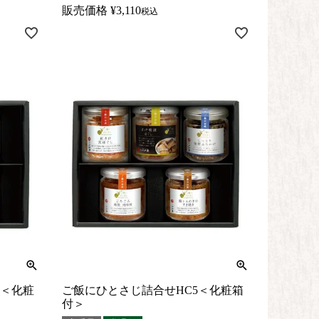
販売価格
¥
3,110
税込
0＜化粧
ご飯にひとさじ詰合せHC5＜化粧箱
付＞