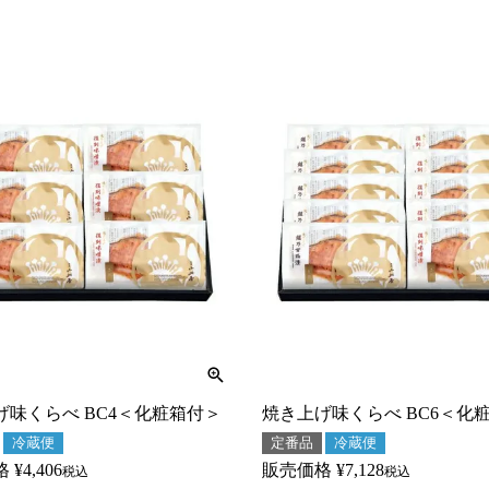
げ味くらべ BC4＜化粧箱付＞
焼き上げ味くらべ BC6＜化
冷蔵便
定番品
冷蔵便
格
¥
4,406
販売価格
¥
7,128
税込
税込