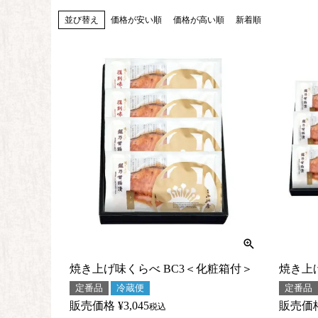
並び替え
価格が安い順
価格が高い順
新着順
焼き上げ味くらべ BC3＜化粧箱付＞
焼き上
定番品
冷蔵便
定番品
販売価格
¥
3,045
販売価
税込