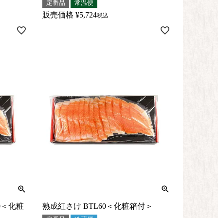
定番品
常温便
販売価格
¥
5,724
税込
0＜化粧
熟成紅さけ BTL60＜化粧箱付＞