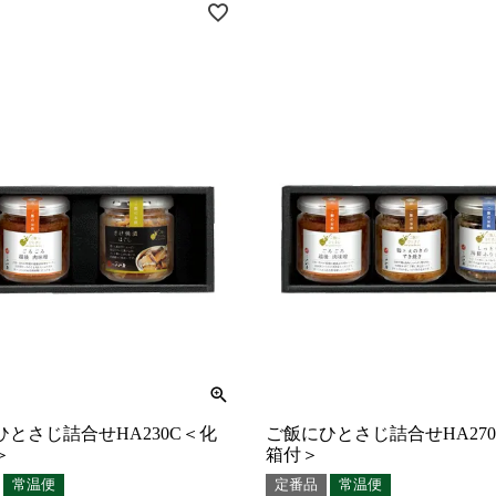
ひとさじ詰合せHA230C＜化
ご飯にひとさじ詰合せHA27
＞
箱付＞
常温便
定番品
常温便