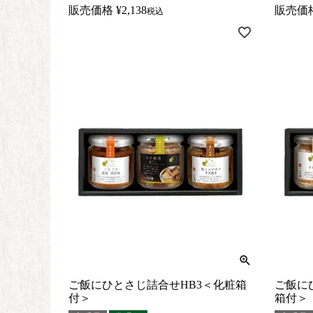
販売価格
¥
2,138
販売価
税込
ご飯にひとさじ詰合せHB3＜化粧箱
ご飯に
付＞
箱付＞