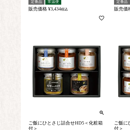
定番品
常温便
定番品
販売価格
¥
3,434
販売価
税込
ご飯にひとさじ詰合せHD5＜化粧箱
ご飯に
付＞
付＞