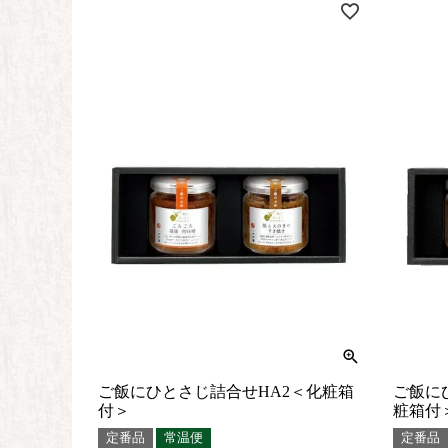
ご飯にひとさじ詰合せHA2＜化粧箱
ご飯に
付＞
粧箱付
定番品
常温便
定番品