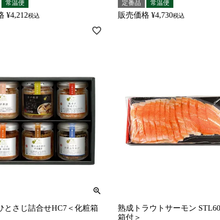
常温便
定番品
常温便
格
¥
4,212
販売価格
¥
4,730
税込
税込
ひとさじ詰合せHC7＜化粧箱
熟成トラウトサーモン STL6
箱付＞