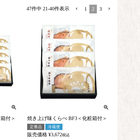
47
件中
21
-
40
件表示
1
2
3
粧箱付＞
焼き上げ味くらべ BF3＜化粧箱付＞
定番品
冷蔵便
販売価格
¥
3,672
税込