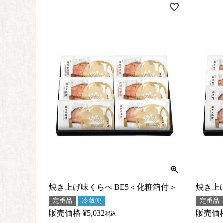
焼き上げ味くらべ BE5＜化粧箱付＞
焼き上
定番品
冷蔵便
定番品
販売価格
¥
5,032
販売価
税込