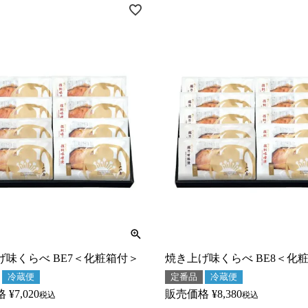
げ味くらべ BE7＜化粧箱付＞
焼き上げ味くらべ BE8＜化
冷蔵便
定番品
冷蔵便
格
¥
7,020
販売価格
¥
8,380
税込
税込