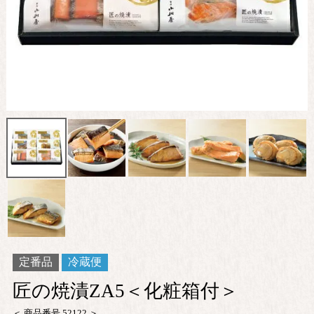
定番品
冷蔵便
匠の焼漬ZA5＜化粧箱付＞
商品番号
52122