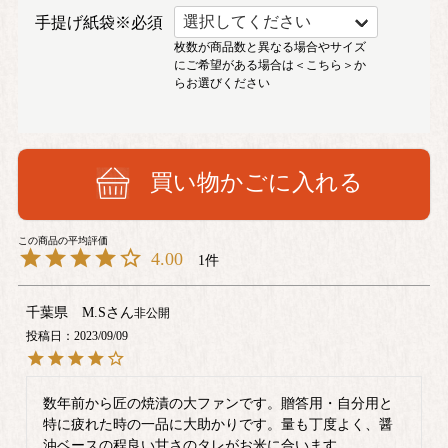
手提げ紙袋※必須
枚数が商品数と異なる場合やサイズ
にご希望がある場合は
＜こちら＞
か
らお選びください
買い物かごに入れる
4.00
1
千葉県 M.S
非公開
投稿日
2023/09/09
数年前から匠の焼漬の大ファンです。贈答用・自分用と
特に疲れた時の一品に大助かりです。量も丁度よく、醤
油ベースの程良い甘さのタレがお米に合います。