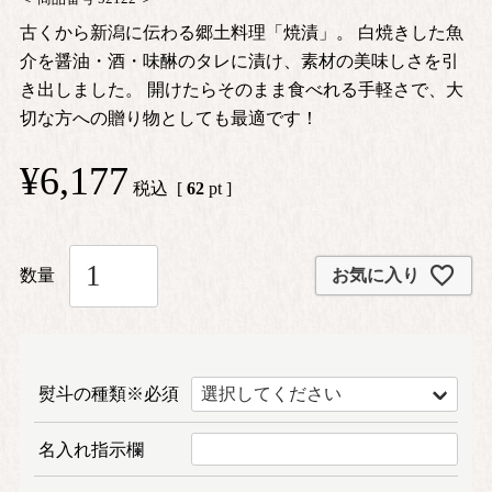
古くから新潟に伝わる郷土料理「焼漬」。 白焼きした魚
介を醤油・酒・味醂のタレに漬け、素材の美味しさを引
き出しました。 開けたらそのまま食べれる手軽さで、大
切な方への贈り物としても最適です！
¥
6,177
税込
[
62
pt ]
お気に入り
熨斗の種類※必須
名入れ指示欄